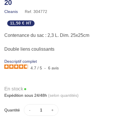
20
Cleanis
Ref.
304772
11,50 € HT
Contenance du sac : 2,3 L. Dim. 25x25cm
Double liens coulissants
Descriptif complet
Capacité d’absorption de 450 ml de liquide organique
4.7
/
5
-
6
avis
En stock
Expédition sous 24/48h
(selon quantités)
Quantité