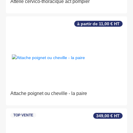
Attelle cervico-thoracique act pompier
à partir de 11,00 € HT
Attache poignet ou cheville - la paire
TOP VENTE
349,00 € HT