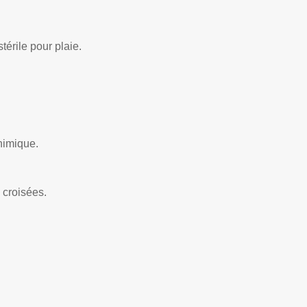
térile pour plaie.
chimique.
 croisées.