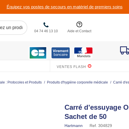
Équipez vos postes de secours en matériel de premiers soins
04 74 46 13 10
Aide et Contact
VENTES FLASH
le : Protocoles et Produits
/
Produits d'hygiène corporelle médicale
/
Carré d'e
Carré d'essuyage O
Sachet de 50
Hartmann
Ref.
304829