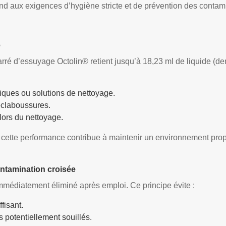
pond aux exigences d’hygiène stricte et de prévention des contam
e
arré d’essuyage Octolin® retient jusqu’à 18,23 ml de liquide (de
iques ou solutions de nettoyage.
 éclaboussures.
lors du nettoyage.
 cette performance contribue à maintenir un environnement propr
ontamination croisée
mmédiatement éliminé après emploi. Ce principe évite :
fisant.
s potentiellement souillés.