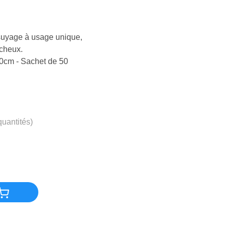
suyage à usage unique,
ucheux.
30cm - Sachet de 50
quantités)