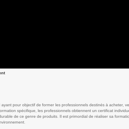
ent
l ayant pour objectif de former les professionnels destinés à acheter, ve
formation spécifique, les professionnels obtiennent un certificat individu
 durable de ce genre de produits. Il est primordial de réaliser sa formati
environnement.