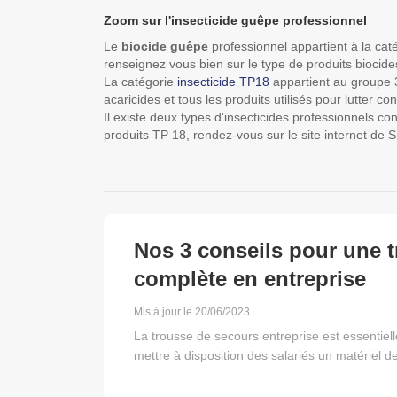
Zoom sur l'insecticide guêpe professionnel
Le
biocide guêpe
professionnel appartient à la cat
renseignez vous bien sur le type de produits biocides
La catégorie
insecticide TP18
appartient au groupe 3 
acaricides et tous les produits utilisés pour lutter co
Il existe deux types d'insecticides professionnels con
produits TP 18, rendez-vous sur le site internet de
Nos 3 conseils pour une 
complète en entreprise
Mis à jour le 20/06/2023
La trousse de secours entreprise est essentielle
mettre à disposition des salariés un matériel d
spécifie l'obligation de l'employeur d'équiper l
nature des risques liés au secteur d'activité. De