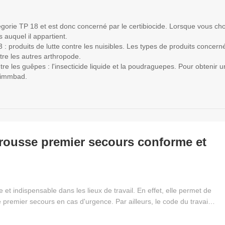
égorie TP 18 et est donc concerné par le certibiocide. Lorsque vous cho
 auquel il appartient.
: produits de lutte contre les nuisibles. Les types de produits concerné
ntre les autres arthropode.
tre les guêpes : l'insecticide liquide et la poudraguepes. Pour obtenir u
 Simmbad.
trousse premier secours conforme et
 et indispensable dans les lieux de travail. En effet, elle permet de
e premier secours en cas d'urgence. Par ailleurs, le code du travail
es lieux de travail avec du matériel de secours en adéquation à la
 plus, ce dispositif doit être facilement accessible. Pour constituer