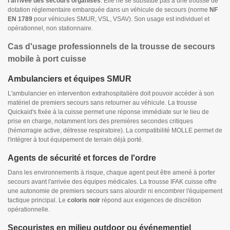
l'arrivée des secours organisés
. Elle ne se substitue pas à une trousse de
dotation réglementaire embarquée dans un véhicule de secours (norme
NF
EN 1789
pour véhicules SMUR, VSL, VSAV). Son usage est individuel et
opérationnel, non stationnaire.
Cas d'usage professionnels de la trousse de secours
mobile à port cuisse
Ambulanciers et équipes SMUR
L'ambulancier en intervention extrahospitalière doit pouvoir accéder à son
matériel de premiers secours sans retourner au véhicule. La trousse
Quickaid's fixée à la cuisse permet une réponse immédiate sur le lieu de
prise en charge, notamment lors des premières secondes critiques
(hémorragie active, détresse respiratoire). La compatibilité MOLLE permet de
l'intégrer à tout équipement de terrain déjà porté.
Agents de sécurité et forces de l'ordre
Dans les environnements à risque, chaque agent peut être amené à porter
secours avant l'arrivée des équipes médicales. La trousse IFAK cuisse offre
une autonomie de premiers secours sans alourdir ni encombrer l'équipement
tactique principal. Le
coloris noir
répond aux exigences de discrétion
opérationnelle.
Secouristes en milieu outdoor ou événementiel