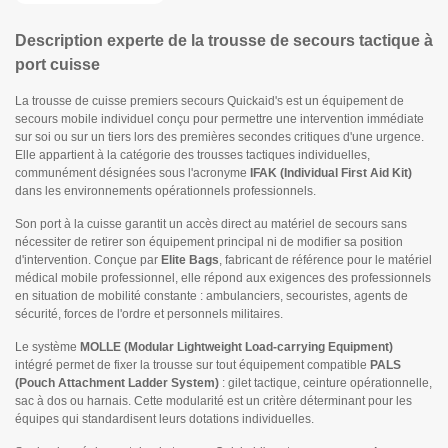
Description experte de la trousse de secours tactique à
port cuisse
La trousse de cuisse premiers secours Quickaid's est un équipement de
secours mobile individuel conçu pour permettre une intervention immédiate
sur soi ou sur un tiers lors des premières secondes critiques d'une urgence.
Elle appartient à la catégorie des trousses tactiques individuelles,
communément désignées sous l'acronyme
IFAK (Individual First Aid Kit)
dans les environnements opérationnels professionnels.
Son port à la cuisse garantit un accès direct au matériel de secours sans
nécessiter de retirer son équipement principal ni de modifier sa position
d'intervention. Conçue par
Elite Bags
, fabricant de référence pour le matériel
médical mobile professionnel, elle répond aux exigences des professionnels
en situation de mobilité constante : ambulanciers, secouristes, agents de
sécurité, forces de l'ordre et personnels militaires.
Le système
MOLLE (Modular Lightweight Load-carrying Equipment)
intégré permet de fixer la trousse sur tout équipement compatible
PALS
(Pouch Attachment Ladder System)
: gilet tactique, ceinture opérationnelle,
sac à dos ou harnais. Cette modularité est un critère déterminant pour les
équipes qui standardisent leurs dotations individuelles.