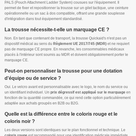
PALS (Pouch Attachment Ladder System) cousues sur l'équipement. Il
permet de fixer et repositionner la trousse sur un gilet tactique, une ceinture
opérationnelle ou un sac à dos compatible, offrant une grande souplesse
d'intégration dans tout équipement standardisé.
La trousse nécessite-t-elle un marquage CE ?
Non. En tant que contenant de transport, la trousse Quickaid's n'est pas un
dispositif médical au sens du
Règlement UE 2017/745 (MDR)
et ne requiert
pas de marquage CE propre. En revanche, les consommables médicaux
placés à l'intérieur sont soumis au MDR et doivent obligatoirement porter le
marquage CE.
Peut-on personnaliser la trousse pour une dotation
d'équipe ou de service ?
Oui. Le velcro avant est personnalisable avec le logo, le nom du service ou
un identifiant individuel. Un
prix dégressif est appliqué sur le marquage
en
fonction de la quantité commandée, ce qui rend cette option particulièrement
adaptée aux achats groupés en B2B ou B2G.
Quelle est la différence entre le coloris rouge et le
coloris noir ?
Les deux versions sont identiques sur le plan fonctionnel et technique. Le
coloris rouge
est recommandé pour une identification médicale immédiate