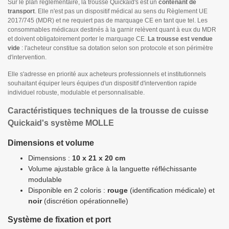
Sur le plan réglementaire, la trousse Quickaid's est un
contenant de
transport
. Elle n'est pas un dispositif médical au sens du Règlement UE
2017/745 (MDR) et ne requiert pas de marquage CE en tant que tel. Les
consommables médicaux destinés à la garnir relèvent quant à eux du MDR
et doivent obligatoirement porter le marquage CE.
La trousse est vendue
vide
: l'acheteur constitue sa dotation selon son protocole et son périmètre
d'intervention.
Elle s'adresse en priorité aux acheteurs professionnels et institutionnels
souhaitant équiper leurs équipes d'un dispositif d'intervention rapide
individuel robuste, modulable et personnalisable.
Caractéristiques techniques de la trousse de cuisse
Quickaid's système MOLLE
Dimensions et volume
Dimensions :
10 x 21 x 20 cm
Volume ajustable grâce à la languette réfléchissante
modulable
Disponible en 2 coloris :
rouge
(identification médicale) et
noir
(discrétion opérationnelle)
Système de fixation et port