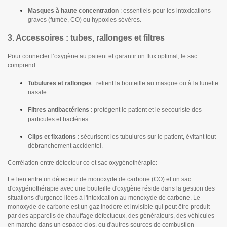
Masques à haute concentration
: essentiels pour les intoxications
graves (fumée, CO) ou hypoxies sévères.
3. Accessoires : tubes, rallonges et filtres
Pour connecter l’oxygène au patient et garantir un flux optimal, le sac
comprend :
Tubulures et rallonges
: relient la bouteille au masque ou à la lunette
nasale.
Filtres antibactériens
: protègent le patient et le secouriste des
particules et bactéries.
Clips et fixations
: sécurisent les tubulures sur le patient, évitant tout
débranchement accidentel.
Corrélation entre détecteur co et sac oxygénothérapie:
Le lien entre un détecteur de monoxyde de carbone (CO) et un sac
d'oxygénothérapie avec une bouteille d'oxygène réside dans la gestion des
situations d'urgence liées à l'intoxication au monoxyde de carbone. Le
monoxyde de carbone est un gaz inodore et invisible qui peut être produit
par des appareils de chauffage défectueux, des générateurs, des véhicules
en marche dans un espace clos, ou d'autres sources de combustion