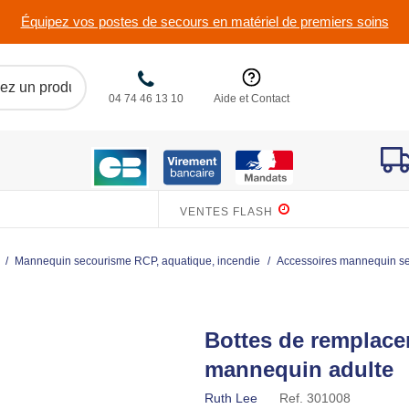
Équipez vos postes de secours en matériel de premiers soins
04 74 46 13 10
Aide et Contact
VENTES FLASH
/
Mannequin secourisme RCP, aquatique, incendie
/
Accessoires mannequin s
Bottes de remplac
mannequin adulte
Ruth Lee
Ref.
301008