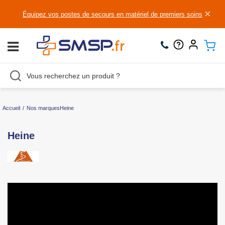
×
Équipez vos postes de secours en matériel de premiers soins
Accueil
/
Nos marques
Heine
Heine