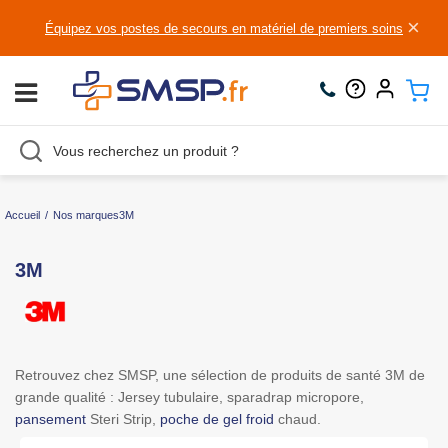
×
Équipez vos postes de secours en matériel de premiers soins
Accueil
/
Nos marques
3M
3M
Retrouvez chez SMSP, une sélection de produits de santé 3M de
grande qualité : Jersey tubulaire, sparadrap micropore,
pansement
Steri Strip,
poche de gel froid
chaud.