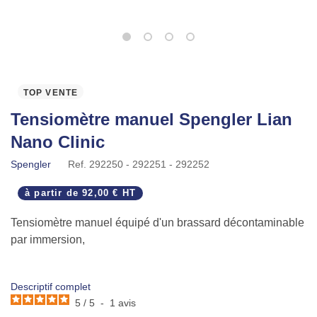
TOP VENTE
Tensiomètre manuel Spengler Lian
Nano Clinic
Spengler
Ref.
292250 - 292251 - 292252
à partir de
92,00 € HT
Tensiomètre manuel équipé d'un brassard décontaminable
par immersion,
Adapté pour un usage intensif en milieu hospitalier,
Descriptif complet
5
/
5
-
1
avis
Conçu pour lutter contre les infections croisées,