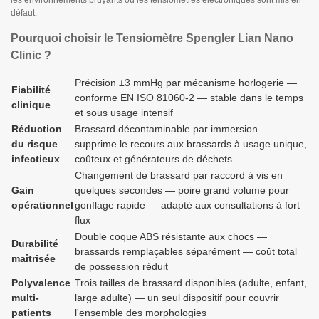
les environnements bruyants où les tensiomètres électroniques sont mis en
défaut.
Pourquoi choisir le Tensiomètre Spengler Lian Nano
Clinic ?
Précision ±3 mmHg par mécanisme horlogerie —
Fiabilité
conforme EN ISO 81060-2 — stable dans le temps
clinique
et sous usage intensif
Réduction
Brassard décontaminable par immersion —
du risque
supprime le recours aux brassards à usage unique,
infectieux
coûteux et générateurs de déchets
Changement de brassard par raccord à vis en
Gain
quelques secondes — poire grand volume pour
opérationnel
gonflage rapide — adapté aux consultations à fort
flux
Double coque ABS résistante aux chocs —
Durabilité
brassards remplaçables séparément — coût total
maîtrisée
de possession réduit
Polyvalence
Trois tailles de brassard disponibles (adulte, enfant,
multi-
large adulte) — un seul dispositif pour couvrir
patients
l'ensemble des morphologies