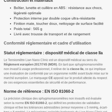
Construction et matériaux
Boîtier, lunette et cuillère en ABS : résistance aux chocs,
légèreté optimale
Protection interne par double coque ultra-résistante
Finition mate, toucher doux, nettoyage de surface facilité
Poids total : 565 g
Livré avec trousse de transport et de rangement
Conformité réglementaire et cadre d'utilisation
Statut réglementaire : dispositif médical de classe IIa
Le Tensiomètre Lian Nano Clinic est un dispositif médical au sens du
Règlement européen 2017/745 (MDR)
. En tant que sphygmomanomètre
non invasif à usage professionnel, il relève de la
classe IIa
, ce qui implique
une évaluation de conformité par un organisme notifié avant toute mise sur le
marché européen. Le marquage
CE
apposé sur le produit atteste du respect
de ces exigences essentielles de sécurité et de performance.
Norme de référence : EN ISO 81060-2
La précision clinique des sphygmomanomètres non invasifs est évaluée
selon la norme
EN ISO 81060-2
, qui définit les protocoles de validation
clinique et fixe les tolérances admissibles (erreur moyenne ≤ 5 mmHg, écart-