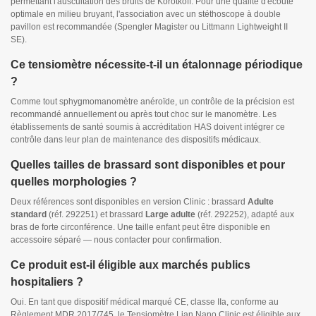
permettant l'auscultation des bruits de Korotkoff. Pour une qualité d'écoute
optimale en milieu bruyant, l'association avec un stéthoscope à double
pavillon est recommandée (Spengler Magister ou Littmann Lightweight II
SE).
Ce tensiomètre nécessite-t-il un étalonnage périodique
?
Comme tout sphygmomanomètre anéroïde, un contrôle de la précision est
recommandé annuellement ou après tout choc sur le manomètre. Les
établissements de santé soumis à accréditation HAS doivent intégrer ce
contrôle dans leur plan de maintenance des dispositifs médicaux.
Quelles tailles de brassard sont disponibles et pour
quelles morphologies ?
Deux références sont disponibles en version Clinic : brassard
Adulte
standard
(réf. 292251) et brassard
Large adulte
(réf. 292252), adapté aux
bras de forte circonférence. Une taille enfant peut être disponible en
accessoire séparé — nous contacter pour confirmation.
Ce produit est-il éligible aux marchés publics
hospitaliers ?
Oui. En tant que dispositif médical marqué CE, classe IIa, conforme au
Règlement MDR 2017/745, le Tensiomètre Lian Nano Clinic est éligible aux