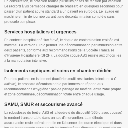
En consultation, le praticien réalise plusieurs prises de tension par vacation.
Le raccord à vis permet de changer de brassard en quelques secondes pour
passer d'un patient adulte standard à un patient en surpoids. Le lavage en
machine en fin de journée garantit une décontamination complète sans
protocole complexe.
Services hospitaliers et urgences
En contexte hospitalier à flux élevé, le risque de contamination croisée est
maximal. La version Clinic permet une décontamination par immersion entre
deux patients, conforme aux recommandations de la Société Française
d'Hygiène Hospitalière (SF2H). La double coque ABS résiste aux chocs liés
à la manipulation intensive.
Isolements septiques et soins en chambre dédiée
Pour les patients en isolement (bactéries multi-résistantes, infections à
C.
difficile
), le brassard décontaminable par immersion répond aux
recommandations d'hygiène : pas de partage de matériel entre zone propre
et zone contaminée, décontamination totale entre chaque usage.
SAMU, SMUR et secourisme avancé
La robustesse du boîtier ABS et la légèreté du dispositif (565 g avec trousse)
le rendent transportable dans un sac d'intervention. La méthode
auscultatoire reste opérationnelle en l'absence de source électrique et dans