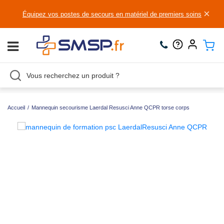
×
Équipez vos postes de secours en matériel de premiers soins
Accueil
/
Mannequin secourisme Laerdal Resusci Anne QCPR torse corps