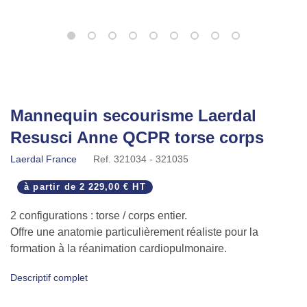
Mannequin secourisme Laerdal
Resusci Anne QCPR torse corps
Laerdal France
Ref.
321034 - 321035
à partir de
2 229,00 € HT
2 configurations : torse / corps entier.
Offre une anatomie particulièrement réaliste pour la
formation à la réanimation cardiopulmonaire.
Equipé d'un feedback de haute qualité pour évaluer la
Descriptif complet
qualité des geste de RCP.