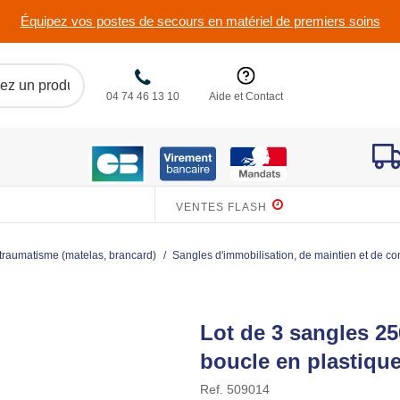
Équipez vos postes de secours en matériel de premiers soins
04 74 46 13 10
Aide et Contact
VENTES FLASH
r traumatisme (matelas, brancard)
/
Sangles d'immobilisation, de maintien et de co
Lot de 3 sangles 25
boucle en plastiqu
Ref.
509014