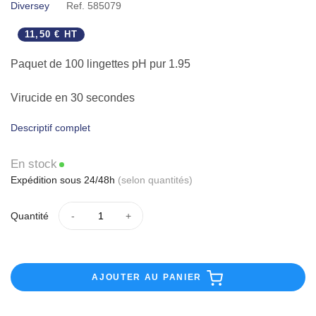
Diversey
Ref.
585079
11,50 € HT
Paquet de 100 lingettes pH pur 1.95
Virucide en 30 secondes
Descriptif complet
DLU courte: 19/01/2023. 47 pièces restantes
En stock
Expédition sous 24/48h
(selon quantités)
Quantité
AJOUTER AU PANIER