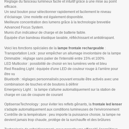
Réglage du faisceau lumineux facile et intuitif grâce à une mise au point
efficace.
Un seul bouton pour sélectionner rapidement et facilement le niveau
d’éclairage. Une molette est également disponible.
Meilleure concentration des lumens grâce à la technologie brevetée
Advanced Focus System.
Munis d'un indicateur de charge et de batterie faible.
Équipée d'un bandeau élastique lavable, réfléchissant et antidérapant.
Voici les fonctions spéciales de la
lampe frontale rechargeable
:
Transportation Lock : pour empêcher un allumage involontaire de la lampe
Dimmable : réglage sans palier de l'intensité entre 15% et 100%
LED Multicolor : possibilité de choisir en les lumières verte et bleu
Red Reading Light : équipée d'une LED de couleur rouge à l'arrière pour
être vu
Bluetooth : réglages personnalisés pouvant ensuite être activés avec une
combinaison de touches et de boutons à définir
Emergency Light : la lampe s'allume automatiquement sur la station de
charge en cas de coupure de courant
OptisenseTechnology : pour éviter les reflets gênants, la
frontale led lenser
s'adapte automatiquement aux conditions lumineuses de l'environnement
Contrôle de la température : peu importe la puissance choisie, la lampe ne
devient jamais trop chaude, protège de la surchauffe et des brûlures