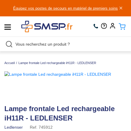
×
Équipez vos postes de secours en matériel de premiers soins
Accueil
/
Lampe frontale Led rechargeable iH11R - LEDLENSER
Lampe frontale Led rechargeable
iH11R - LEDLENSER
Ledlenser
Ref.
745912