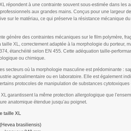
 XL répondent à une contrainte souvent sous-estimée dans les ach
 professionnels aux grandes mains. Conçus pour une largeur de
e sur le matériau, ce qui préserve la résistance mécanique du g
ante génère des contraintes mécaniques sur le film polymère, fragi
 la taille XL, correctement adaptée à la morphologie du porteur, m
74, étanchéité selon EN 455. Cette adéquation taille-performanc
iologique ou chimique.
s les secteurs où la morphologie masculine est prédominante :
dustrie agroalimentaire ou en laboratoire. Elle est également ind
certains protocoles de manipulation de substances cytotoxiques 
lle XL garantissent la même protection allergologique que l'ens
ture anatomique étendue jusqu'au poignet.
 taille XL
 (Hevea brasiliensis)