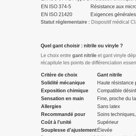
EN ISO 374-5
Résistance aux micro
EN ISO 21420
Exigences générales
Statut réglementaire :
Dispositif médical C
Quel gant choisir : nitrile ou vinyle ?
Le choix entre
gant nitrile
et gant vinyle dé
récapitule les points de différenciation essent
Critère de choix
Gant nitrile
Solidité mécanique
Haute résistance p
Exposition chimique
Compatible désinf
Sensation en main
Fine, proche du la
Allergies
Sans latex
Recommandé pour
Soins techniques,
Coût à l'unité
Supérieur
Souplesse d'ajustement
Élevée