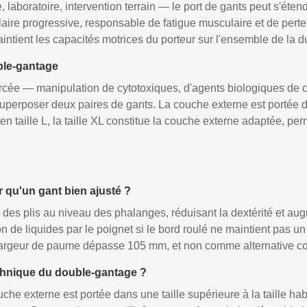
aboratoire, intervention terrain — le port de gants peut s'éten
laire progressive, responsable de fatigue musculaire et de perte
intient les capacités motrices du porteur sur l'ensemble de la du
ble-gantage
orcée — manipulation de cytotoxiques, d'agents biologiques de c
perposer deux paires de gants. La couche externe est portée dan
en taille L, la taille XL constitue la couche externe adaptée, per
r qu'un gant bien ajusté ?
e des plis au niveau des phalanges, réduisant la dextérité et au
ation de liquides par le poignet si le bord roulé ne maintient pas un
argeur de paume dépasse 105 mm, et non comme alternative conf
technique du double-gantage ?
e externe est portée dans une taille supérieure à la taille habit