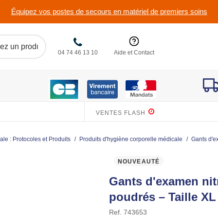
Équipez vos postes de secours en matériel de premiers soins
04 74 46 13 10
Aide et Contact
VENTES FLASH
le : Protocoles et Produits
/
Produits d'hygiène corporelle médicale
/
Gants d'ex
NOUVEAUTÉ
Gants d'examen nit
poudrés – Taille XL
Ref.
743653