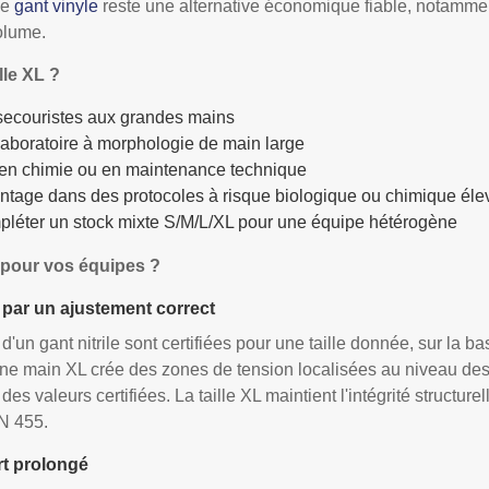
le
gant vinyle
reste une alternative économique fiable, notamme
olume.
lle XL ?
ecouristes aux grandes mains
 laboratoire à morphologie de main large
, en chimie ou en maintenance technique
antage dans des protocoles à risque biologique ou chimique éle
léter un stock mixte S/M/L/XL pour une équipe hétérogène
XL pour vos équipes ?
 par un ajustement correct
n gant nitrile sont certifiées pour une taille donnée, sur la ba
une main XL crée des zones de tension localisées au niveau des ar
es valeurs certifiées. La taille XL maintient l'intégrité structurel
N 455.
rt prolongé