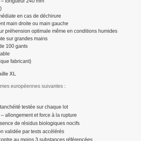
 – longueur 240 mm
)
médiate en cas de déchirure
ment main droite ou main gauche
ur préhension optimale même en conditions humides
nte sur grandes mains
 de 100 gants
sable
ique fabricant)
aille XL
rmes européennes suivantes :
tanchéité testée sur chaque lot
– allongement et force à la rupture
bsence de résidus biologiques nocifs
n validée par tests accélérés
contre au moins 3 substances référencées