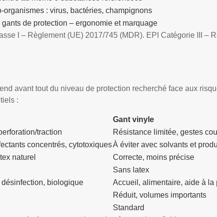
-organismes : virus, bactéries, champignons
 gants de protection – ergonomie et marquage
lasse I – Règlement (UE) 2017/745 (MDR). EPI Catégorie III – 
pend avant tout du niveau de protection recherché face aux risq
iels :
Gant vinyle
erforation/traction
Résistance limitée, gestes co
ectants concentrés, cytotoxiques
À éviter avec solvants et produ
tex naturel
Correcte, moins précise
Sans latex
 désinfection, biologique
Accueil, alimentaire, aide à l
Réduit, volumes importants
Standard