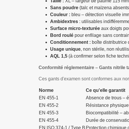
Taille :
XL – largeur de paume 115 mm
Sans poudre
(talc et maïzena absents
Couleur :
bleu – détection visuelle im
Ambidextres
: utilisables indifférem
Surface micro-texturée
aux doigts po
Bord roulé
pour enfilage sans contrai
Conditionnement :
boîte distributrice
Usage unique
, non stérile, non réutili
AQL 1,5
(à confirmer selon fiche techn
Conformité réglementaire – Gants nitrile t
Ces gants d'examen sont conformes aux no
Norme
Ce qu'elle garantit
EN 455-1
Absence de trous – é
EN 455-2
Résistance physique 
EN 455-3
Biocompatibilité – a
EN 455-4
Durée de conservatio
EN ISO 374-1 / Type B
Protection chimique 