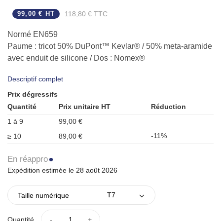
99,00 € HT
118,80 € TTC
Normé EN659
Paume : tricot 50% DuPont™ Kevlar® / 50% meta-aramide
avec enduit de silicone / Dos : Nomex®
Tailles disponibles: de T7 à T12
Descriptif complet
Prix dégressifs
Quantité
Prix unitaire HT
Réduction
1 à 9
99,00 €
-11%
≥ 10
89,00 €
En réappro
Expédition estimée le 28 août 2026
Taille numérique
Quantité