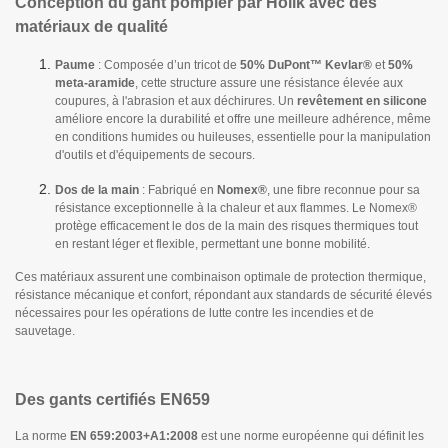
Conception du gant pompier par Holik avec des
matériaux de qualité
Paume
: Composée d’un tricot de
50% DuPont™ Kevlar®
et
50%
meta-aramide
, cette structure assure une résistance élevée aux
coupures, à l'abrasion et aux déchirures. Un
revêtement en silicone
améliore encore la durabilité et offre une meilleure adhérence, même
en conditions humides ou huileuses, essentielle pour la manipulation
d'outils et d'équipements de secours.
Dos de la main
: Fabriqué en
Nomex®
, une fibre reconnue pour sa
résistance exceptionnelle à la chaleur et aux flammes. Le Nomex®
protège efficacement le dos de la main des risques thermiques tout
en restant léger et flexible, permettant une bonne mobilité.
Ces matériaux assurent une combinaison optimale de protection thermique,
résistance mécanique et confort, répondant aux standards de sécurité élevés
nécessaires pour les opérations de lutte contre les incendies et de
sauvetage.
Des gants certifiés EN659
La norme
EN 659:2003+A1:2008
est une norme européenne qui définit les