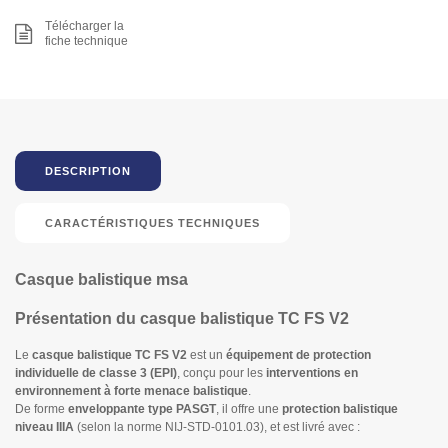
Télécharger la
fiche technique
DESCRIPTION
CARACTÉRISTIQUES TECHNIQUES
Casque balistique msa
Présentation du casque balistique TC FS V2
Le
casque balistique TC FS V2
est un
équipement de protection
individuelle de classe 3 (EPI)
, conçu pour les
interventions en
environnement à forte menace balistique
.
De forme
enveloppante type PASGT
, il offre une
protection balistique
niveau IIIA
(selon la norme NIJ-STD-0101.03), et est livré avec :