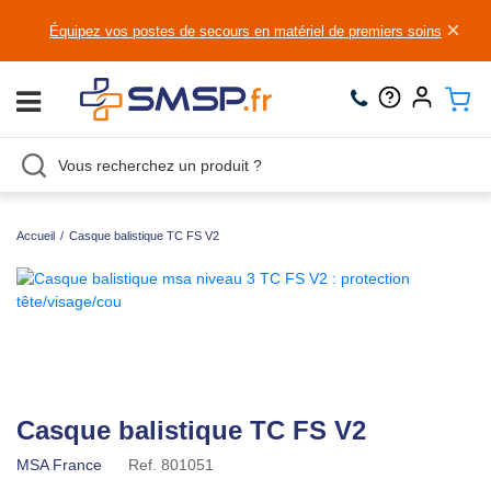
×
Équipez vos postes de secours en matériel de premiers soins
Accueil
/
Casque balistique TC FS V2
Casque balistique TC FS V2
MSA France
Ref.
801051