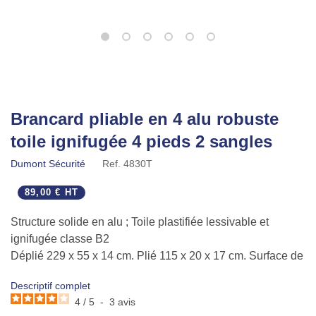
Brancard pliable en 4 alu robuste
toile ignifugée 4 pieds 2 sangles
Dumont Sécurité
Ref.
4830T
89,00 € HT
Structure solide en alu ; Toile plastifiée lessivable et
ignifugée classe B2
Déplié 229 x 55 x 14 cm. Plié 115 x 20 x 17 cm. Surface de
couchage 186 x 55 cm
Descriptif complet
Livré avec 2 sangles
4
/
5
-
3
avis