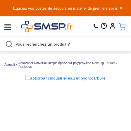
×
Équipez vos postes de secours en matériel de premiers soins
Absorbant Universel simple épaisseur polyproylène New Pig Feuilles /
Accueil
/
Rouleaux