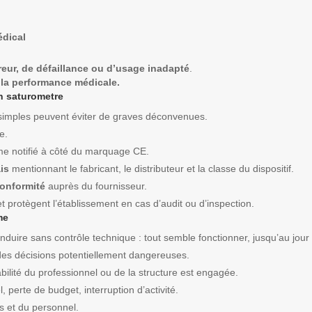
édical
reur, de défaillance ou d’usage inadapté
.
e la performance médicale.
un saturometre
simples peuvent éviter de graves déconvenues.
e.
sme notifié à côté du marquage CE.
is
mentionnant le fabricant, le distributeur et la classe du dispositif.
conformité
auprès du fournisseur.
t protègent l’établissement en cas d’audit ou d’inspection.
me
duire sans contrôle technique : tout semble fonctionner, jusqu’au jour o
es décisions potentiellement dangereuses.
abilité du professionnel ou de la structure est engagée.
 perte de budget, interruption d’activité.
s et du personnel.