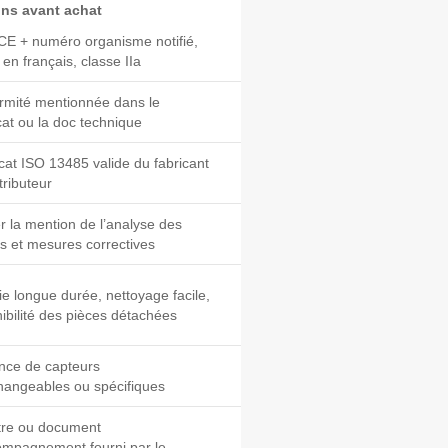
ons avant achat
CE + numéro organisme notifié,
 en français, classe IIa
rmité mentionnée dans le
icat ou la doc technique
icat ISO 13485 valide du fabricant
tributeur
er la mention de l’analyse des
s et mesures correctives
ie longue durée, nettoyage facile,
ibilité des pièces détachées
nce de capteurs
changeables ou spécifiques
tre ou document
ompagnement fourni par le