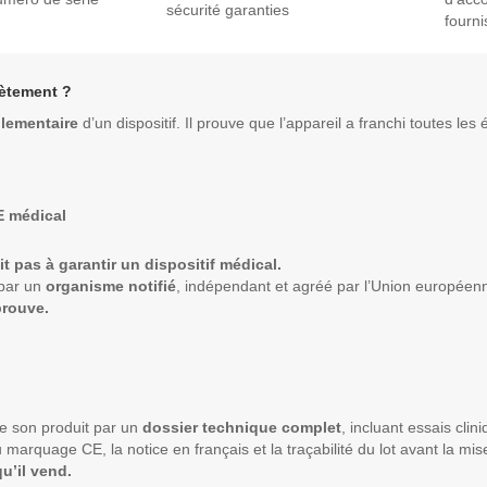
sécurité garanties
fourni
rètement ?
glementaire
d’un dispositif. Il prouve que l’appareil a franchi toutes les 
E médical
it pas à garantir un dispositif médical.
 par un
organisme notifié
, indépendant et agréé par l’Union européen
prouve.
 de son produit par un
dossier technique complet
, incluant essais clin
 du marquage CE, la notice en français et la traçabilité du lot avant la mi
u’il vend.