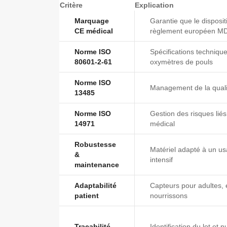
Critère
Explication
Marquage
Garantie que le dispositi
CE médical
règlement européen M
Norme ISO
Spécifications techniqu
80601-2-61
oxymètres de pouls
Norme ISO
Management de la qualit
13485
Norme ISO
Gestion des risques liés
14971
médical
Robustesse
Matériel adapté à un us
&
intensif
maintenance
Adaptabilité
Capteurs pour adultes, 
patient
nourrissons
Traçabilité
Identification du lot et 