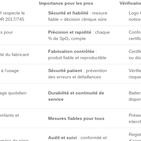
Importance pour les pros
Vérificati
f respecte le
Sécurité et fiabilité
: mesure
Logo 
DR 2017/745
fiable = décision clinique sûre
notice
es pour
Précision et rapidité
: chaque
Confo
% de SpO₂ compte
certif
Fabrication contrôlée
:
Certif
é du fabricant
produit fiable et reproductible
ou dis
 à l’usage
Sécurité patient
: prévention
Vérifi
des erreurs et défaillances
risque
age quotidien
Durabilité et continuité de
Batter
service
dispon
enfants et
Prése
Mesures fiables pour tous
inter
Regis
Audit et suivi
: conformité et
numéro de série
d’acc