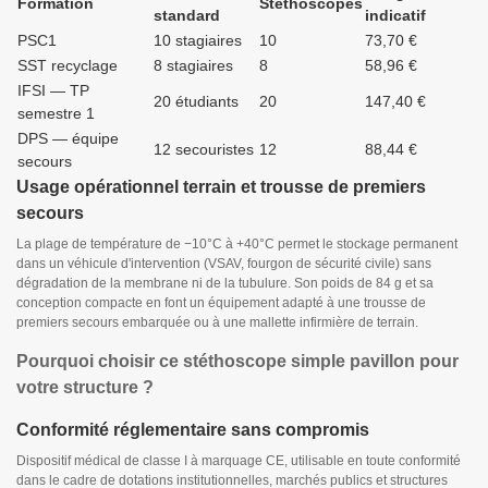
Formation
Stéthoscopes
standard
indicatif
PSC1
10 stagiaires
10
73,70 €
SST recyclage
8 stagiaires
8
58,96 €
IFSI — TP
20 étudiants
20
147,40 €
semestre 1
DPS — équipe
12 secouristes
12
88,44 €
secours
Usage opérationnel terrain et trousse de premiers
secours
La plage de température de −10°C à +40°C permet le stockage permanent
dans un véhicule d'intervention (VSAV, fourgon de sécurité civile) sans
dégradation de la membrane ni de la tubulure. Son poids de 84 g et sa
conception compacte en font un équipement adapté à une trousse de
premiers secours embarquée ou à une mallette infirmière de terrain.
Pourquoi choisir ce stéthoscope simple pavillon pour
votre structure ?
Conformité réglementaire sans compromis
Dispositif médical de classe I à marquage CE, utilisable en toute conformité
dans le cadre de dotations institutionnelles, marchés publics et structures