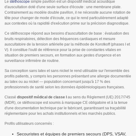
Le
stéthoscope
simple pavillon est un dispositif médical acoustique
d'auscultation doté d'une seule surface d'écoute : une membrane plate.
Contrairement au modèle double pavillon, il ne nécessite aucune rotation de
tête pour changer de mode d'écoute, ce qui le rend particulièrement adapté
aux contextes où la rapidité d'exécution prime sur la précision diagnostique.
Ce stéthoscope répond aux besoins d'auscultation de base : évaluation des
bruits respiratoires, détection des fréquences cardiaques et mesure
auscultatoire de la tension artérielle par la méthode de Korotkoff (phases I et
V). Il constitue l'outil de référence pour la prise de constantes vitales en
situation de premiers secours, en formation aux gestes d'urgence et en
surveillance infirmière de routine.
Sa conception sans latex et sans nickel le rend utilisable sur l'ensemble des
profils patients, y compris les personnes présentant une allergie documentée
au latex ou au nickel — population concernant jusqu'à 17 % des
professionnels de santé selon les données épidémiologiques françaises.
Classé
dispositif médical de classe I
au sens du Règlement (UE) 2017/745
(MDR), ce stéthoscope est soumis à marquage CE obligatoire et à la tenue
d'une documentation technique par le fabricant, garantissant sa traçabilité
réglementaire pour les achats institutionnels et les marchés publics.
Profils utilisateurs concernés :
Secouristes et équipes de premiers secours (DPS, VSAV,