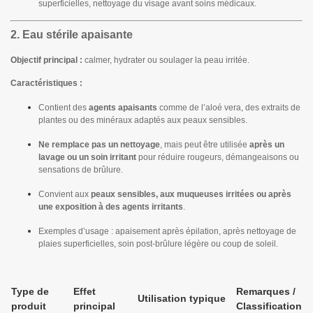
superficielles, nettoyage du visage avant soins médicaux.
2. Eau stérile apaisante
Objectif principal :
calmer, hydrater ou soulager la peau irritée.
Caractéristiques :
Contient des
agents apaisants
comme de l’aloé vera, des extraits de
plantes ou des minéraux adaptés aux peaux sensibles.
Ne remplace pas un nettoyage
, mais peut être utilisée
après un
lavage ou un soin irritant
pour réduire rougeurs, démangeaisons ou
sensations de brûlure.
Convient aux
peaux sensibles, aux muqueuses irritées ou après
une exposition à des agents irritants
.
Exemples d’usage : apaisement après épilation, après nettoyage de
plaies superficielles, soin post-brûlure légère ou coup de soleil.
Type de
Effet
Remarques /
Utilisation typique
produit
principal
Classification