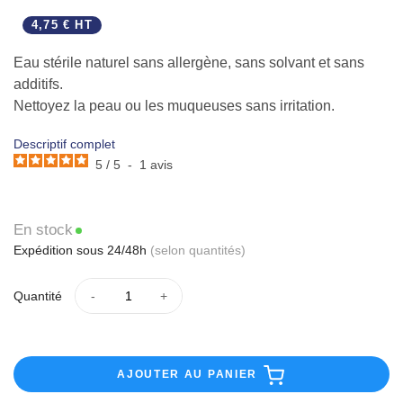
4,75 € HT
Eau stérile naturel sans allergène, sans solvant et sans
additifs.
Nettoyez la peau ou les muqueuses sans irritation.
Effet réfrigérant immédiat.
Descriptif complet
5
/
5
-
1
avis
En stock
Expédition sous 24/48h
(selon quantités)
Quantité
AJOUTER AU PANIER