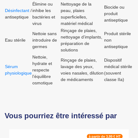
Élimine ou
Nettoyage de la
Biocide ou
Désinfectant
/
inhibe les
peau, plaies
produit
antiseptique
bactéries et
superficielles,
antiseptique
virus
matériel médical
Rinçage de plaies,
Nettoie sans
Produit stérile
nettoyage d’implants,
Eau stérile
introduire de
non
préparation de
germes
antiseptique
solutions
Nettoie,
Rinçage de plaies,
Dispositif
hydrate et
Sérum
lavage des yeux,
médical stérile
respecte
physiologique
voies nasales, dilution
(souvent
l’équilibre
de médicaments
classe IIa)
osmotique
Vous pourriez être intéressé par
à partir de 3,99 € HT