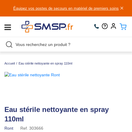
×
Équipez vos postes de secours en matériel de premiers soins
Accueil
/
Eau stérile nettoyante en spray 110ml
Eau stérile nettoyante en spray
110ml
Ront
Ref.
303666